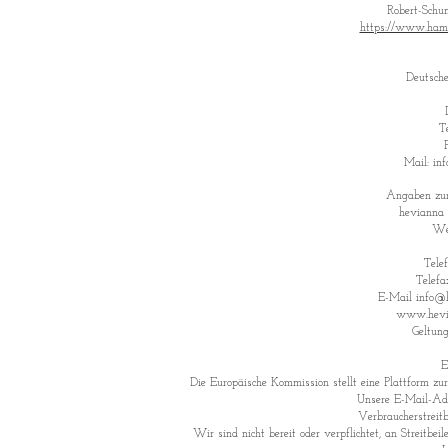
Robert-Schu
https://www.ham
Deutsch
T
Mail: in
Angaben zur 
hevianna
Wer
Tele
Telefa
E-Mail
info@h
www.hevia
Geltun
E
Die Europäische Kommission stellt eine Plattform zur
Unsere E-Mail-Adr
Verbraucher­streit­
Wir sind nicht bereit oder verpflichtet, an Streitbe