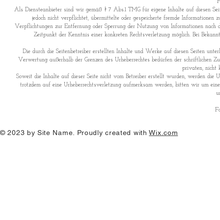
H
Als Diensteanbieter sind wir gemäß § 7 Abs.1 TMG für eigene Inhalte auf diesen Sei
jedoch nicht verpflichtet, übermittelte oder gespeicherte fremde Informatione
Verpflichtungen zur Entfernung oder Sperrung der Nutzung von Informationen nach de
Zeitpunkt der Kenntnis einer konkreten Rechtsverletzung möglich. Bei Bekan
Die durch die Seitenbetreiber erstellten Inhalte und Werke auf diesen Seiten unte
Verwertung außerhalb der Grenzen des Urheberrechtes bedürfen der schriftlichen Zu
privaten, nicht
Soweit die Inhalte auf dieser Seite nicht vom Betreiber erstellt wurden, werden die Ur
trotzdem auf eine Urheberrechtsverletzung aufmerksam werden, bitten wir um ein
u
Fo
© 2023 by Site Name. Proudly created with
Wix.com